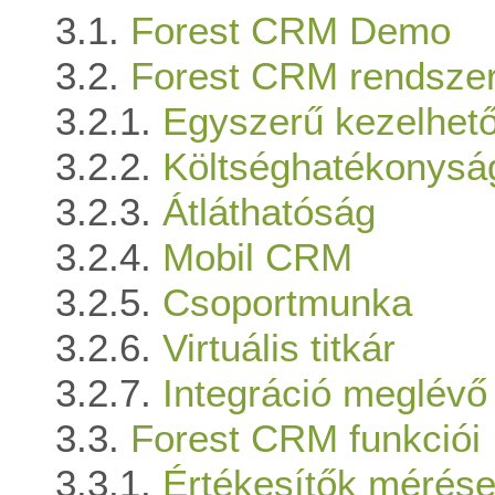
Forest CRM Demo
Forest CRM rendszer
Egyszerű kezelhet
Költséghatékonysá
Átláthatóság
Mobil CRM
Csoportmunka
Virtuális titkár
Integráció meglévő
Forest CRM funkciói
Értékesítők mérés