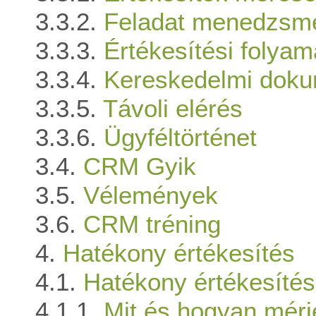
Feladat menedzsm
Értékesítési folya
Kereskedelmi doku
Távoli elérés
Ügyféltörténet
CRM Gyik
Vélemények
CRM tréning
Hatékony értékesítés
Hatékony értékesítési
Mit és hogyan mérj