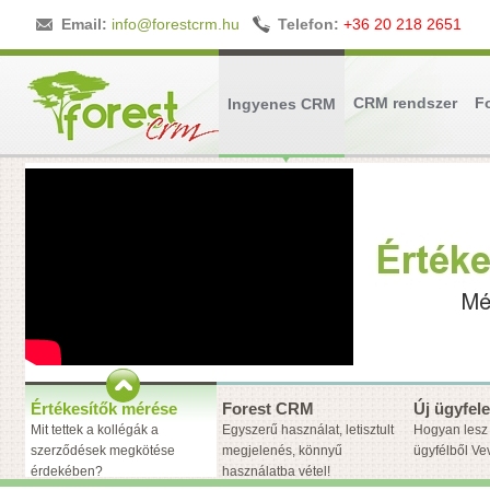
Email:
info@forestcrm.hu
Telefon:
+36 20 218 2651
CRM rendszer
F
Ingyenes CRM
Értékesítők mérése
Forest CRM
Új ügyfel
Mit tettek a kollégák a
Egyszerű használat, letisztult
Hogyan lesz 
szerződések megkötése
megjelenés, könnyű
ügyfélből Ve
érdekében?
használatba vétel!