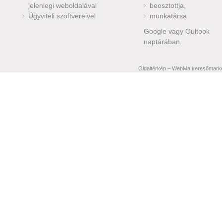
jelenlegi weboldalával
beosztottja,
Ügyviteli szoftvereivel
munkatársa
Google vagy Oultook
naptárában.
Oldaltérkép
–
WebMa keresőmarketi