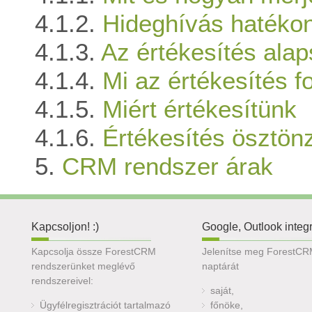
Hideghívás hatéko
Az értékesítés alap
Mi az értékesítés f
Miért értékesítünk
Értékesítés ösztön
CRM rendszer árak
Kapcsoljon! :)
Google, Outlook integ
Kapcsolja össze ForestCRM
Jelenítse meg ForestC
rendszerünket meglévő
naptárát
rendszereivel:
saját,
Ügyfélregisztrációt tartalmazó
főnöke,