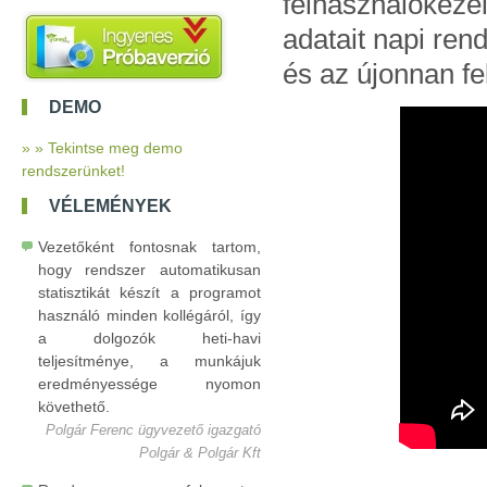
felhasználókeze
adatait napi ren
és az újonnan fe
DEMO
» » Tekintse meg demo
rendszerünket!
VÉLEMÉNYEK
Vezetőként fontosnak tartom,
hogy rendszer automatikusan
statisztikát készít a programot
használó minden kollégáról, így
a dolgozók heti-havi
teljesítménye, a munkájuk
eredményessége nyomon
követhető.
Polgár Ferenc ügyvezető igazgató
Polgár & Polgár Kft