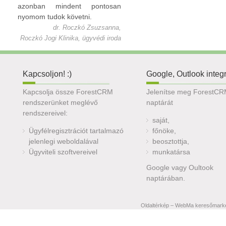
azonban mindent pontosan
nyomom tudok követni.
dr. Roczkó Zsuzsanna,
Roczkó Jogi Klinika, ügyvédi iroda
Kapcsoljon! :)
Google, Outlook integ
Kapcsolja össze ForestCRM
Jelenítse meg ForestC
rendszerünket meglévő
naptárát
rendszereivel:
saját,
Ügyfélregisztrációt tartalmazó
főnöke,
jelenlegi weboldalával
beosztottja,
Ügyviteli szoftvereivel
munkatársa
Google vagy Oultook
naptárában.
Oldaltérkép
–
WebMa keresőmarketi