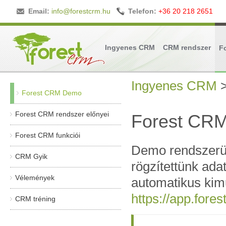
Email:
info@forestcrm.hu
Telefon:
+36 20 218 2651
Ingyenes CRM
CRM rendszer
F
Ingyenes CRM
Forest CRM Demo
Forest CRM rendszer előnyei
Forest CRM
Forest CRM funkciói
Demo rendszerü
CRM Gyik
rögzítettünk ada
Vélemények
automatikus kimu
https://app.fore
CRM tréning