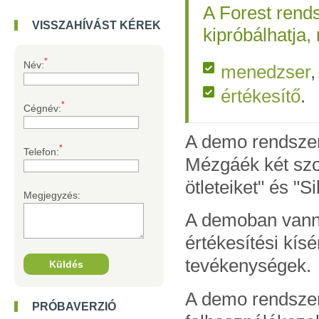
A Forest rends
VISSZAHÍVÁST KÉREK
kipróbálhatja,
*
Név:
menedzser
,
értékesítő
.
*
Cégnév:
A demo rendszer
*
Telefon:
Mézgáék két szol
ötleteiket" és "S
Megjegyzés:
A demoban vanna
értékesítési kís
tevékenységek.
A demo rendszer
PRÓBAVERZIÓ