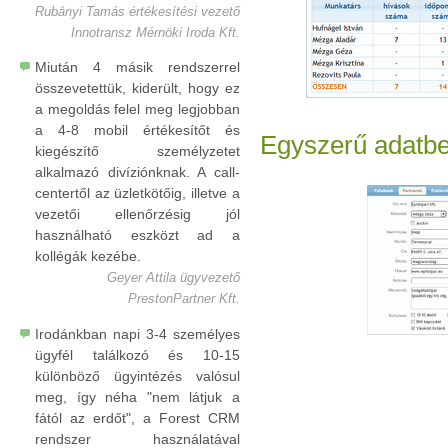
Rubányi Tamás értékesítési vezető
Innotransz Mérnöki Iroda Kft.
Miután 4 másik rendszerrel
összevetettük, kiderült, hogy ez
a megoldás felel meg legjobban
a 4-8 mobil értékesítőt és
Egyszerű adatbev
kiegészítő személyzetet
alkalmazó divíziónknak. A call-
centertől az üzletkötőig, illetve a
vezetői ellenőrzésig jól
használható eszközt ad a
kollégák kezébe.
Geyer Attila ügyvezető
PrestonPartner Kft.
Irodánkban napi 3-4 személyes
ügyfél találkozó és 10-15
különböző ügyintézés valósul
meg, így néha "nem látjuk a
fától az erdőt", a Forest CRM
rendszer használatával