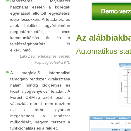
Rendszeres, folyamatos
használat esetén a kollégák
egymással eltöltött egyeztetési
ideje lecsökken. A feladatok, és
azok felelősei egyértelműen
meghatározhatók, nincs
Az alábbiakb
kommunikációs űr és a
felelősségáthárítás is
Automatikus stat
elkerülhető.
Laki Zsolt értékesítési vezető
Pap Légtechnika Kft.
A megfelelő informatikai
támogató rendszer kiválasztása
nálam mindig időigényes és
kicsit "nyögvenyelős" feladat . A
Forest CRM-re azért esett a
választás, mert itt nem éreztem
ezt a terhet: gyorsan
megértettem a rendszer
működését, nagyon tetszett a
funkcionalitás és a felület.