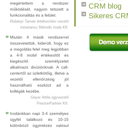
megértettem a rendszer
CRM blog
működését, nagyon tetszett a
Sikeres CR
funkcionalitás és a felület.
Rubányi Tamás értékesítési vezető
Innotransz Mérnöki Iroda Kft.
Miután 4 másik rendszerrel
összevetettük, kiderült, hogy ez
a megoldás felel meg legjobban
a 4-8 mobil értékesítőt és
kiegészítő személyzetet
alkalmazó divíziónknak. A call-
centertől az üzletkötőig, illetve a
vezetői ellenőrzésig jól
használható eszközt ad a
kollégák kezébe.
Geyer Attila ügyvezető
PrestonPartner Kft.
Irodánkban napi 3-4 személyes
ügyfél találkozó és 10-15
különböző ügyintézés valósul