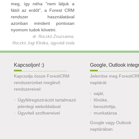
meg, így néha "nem látjuk a
fától az erdőt", a Forest CRM
rendszer használatával
azonban mindent pontosan
nyomom tudok követni.
dr. Roczkó Zsuzsanna,
Roczkó Jogi Klinika, ügyvédi iroda
Kapcsoljon! :)
Google, Outlook integ
Kapcsolja össze ForestCRM
Jelenítse meg ForestC
rendszerünket meglévő
naptárát
rendszereivel:
saját,
Ügyfélregisztrációt tartalmazó
főnöke,
jelenlegi weboldalával
beosztottja,
Ügyviteli szoftvereivel
munkatársa
Google vagy Oultook
naptárában.