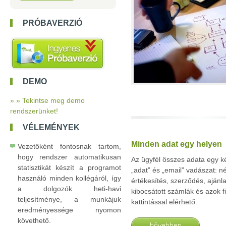
PRÓBAVERZIÓ
DEMO
» » Tekintse meg demo
rendszerünket!
VÉLEMÉNYEK
Minden adat egy helyen
Vezetőként fontosnak tartom,
hogy rendszer automatikusan
Az ügyfél összes adata egy k
statisztikát készít a programot
„adat” és „email” vadászat: n
használó minden kollégáról, így
értékesítés, szerződés, ajánl
a dolgozók heti-havi
kibocsátott számlák és azok f
teljesítménye, a munkájuk
kattintással elérhető.
eredményessége nyomon
követhető.