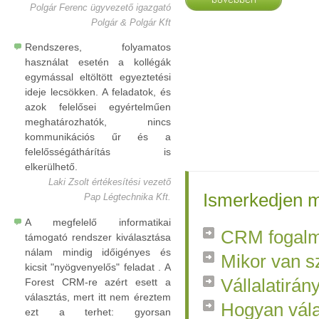
Polgár Ferenc ügyvezető igazgató
Polgár & Polgár Kft
Rendszeres, folyamatos
használat esetén a kollégák
egymással eltöltött egyeztetési
ideje lecsökken. A feladatok, és
azok felelősei egyértelműen
meghatározhatók, nincs
kommunikációs űr és a
felelősségáthárítás is
elkerülhető.
Laki Zsolt értékesítési vezető
Ismerkedjen m
Pap Légtechnika Kft.
A megfelelő informatikai
CRM fogal
támogató rendszer kiválasztása
nálam mindig időigényes és
Mikor van 
kicsit "nyögvenyelős" feladat . A
Vállalatirá
Forest CRM-re azért esett a
választás, mert itt nem éreztem
Hogyan vál
ezt a terhet: gyorsan