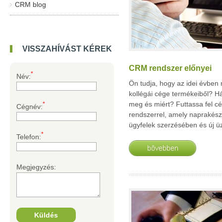
CRM blog
VISSZAHÍVÁST KÉREK
CRM rendszer előnyei
*
Név:
Ön tudja, hogy az idei évben 
kollégái cége termékeiből? Há
meg és miért? Futtassa fel 
*
Cégnév:
rendszerrel, amely naprakész 
ügyfelek szerzésében és új 
*
Telefon:
Megjegyzés: