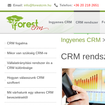
Email:
info@forestcrm.hu
Telefon:
+36 20 218 2651
Ingyenes CRM
F
CRM rendszer
Ingyenes CRM
>
CRM fogalma
Mikor van szükség CRM-re
CRM rends
Vállalatirányítási rendszer és a
CRM különbsége
Hogyan válasszunk CRM
szoftvert
Mit várhatunk egy sikeres CRM
bevezetésétől