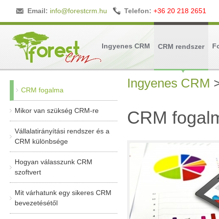
Email:
info@forestcrm.hu
Telefon:
+36 20 218 2651
Ingyenes CRM
F
CRM rendszer
Ingyenes CRM
CRM fogalma
Mikor van szükség CRM-re
CRM fogal
Vállalatirányítási rendszer és a
CRM különbsége
Hogyan válasszunk CRM
szoftvert
Mit várhatunk egy sikeres CRM
bevezetésétől