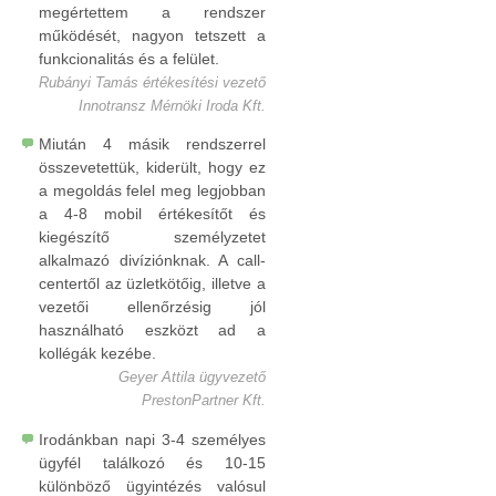
megértettem a rendszer
működését, nagyon tetszett a
funkcionalitás és a felület.
Rubányi Tamás értékesítési vezető
Innotransz Mérnöki Iroda Kft.
Miután 4 másik rendszerrel
összevetettük, kiderült, hogy ez
a megoldás felel meg legjobban
a 4-8 mobil értékesítőt és
kiegészítő személyzetet
alkalmazó divíziónknak. A call-
centertől az üzletkötőig, illetve a
vezetői ellenőrzésig jól
használható eszközt ad a
kollégák kezébe.
Geyer Attila ügyvezető
PrestonPartner Kft.
Irodánkban napi 3-4 személyes
ügyfél találkozó és 10-15
különböző ügyintézés valósul