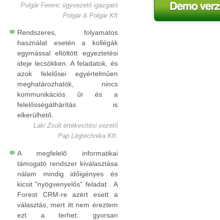
Polgár Ferenc ügyvezető igazgató
Polgár & Polgár Kft
Rendszeres, folyamatos
használat esetén a kollégák
egymással eltöltött egyeztetési
ideje lecsökken. A feladatok, és
azok felelősei egyértelműen
meghatározhatók, nincs
kommunikációs űr és a
felelősségáthárítás is
elkerülhető.
Laki Zsolt értékesítési vezető
Pap Légtechnika Kft.
A megfelelő informatikai
támogató rendszer kiválasztása
nálam mindig időigényes és
kicsit "nyögvenyelős" feladat . A
Forest CRM-re azért esett a
választás, mert itt nem éreztem
ezt a terhet: gyorsan