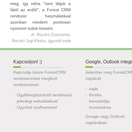
meg, így néha "nem látjuk a
fától az erdőt", a Forest CRM
rendszer használatával
azonban mindent pontosan
nyomom tudok követni.
dr. Roczkó Zsuzsanna,
Roczkó Jogi Klinika, ügyvédi iroda
Kapcsoljon! :)
Google, Outlook integ
Kapcsolja össze ForestCRM
Jelenítse meg ForestC
rendszerünket meglévő
naptárát
rendszereivel:
saját,
Ügyfélregisztrációt tartalmazó
főnöke,
jelenlegi weboldalával
beosztottja,
Ügyviteli szoftvereivel
munkatársa
Google vagy Oultook
naptárában.