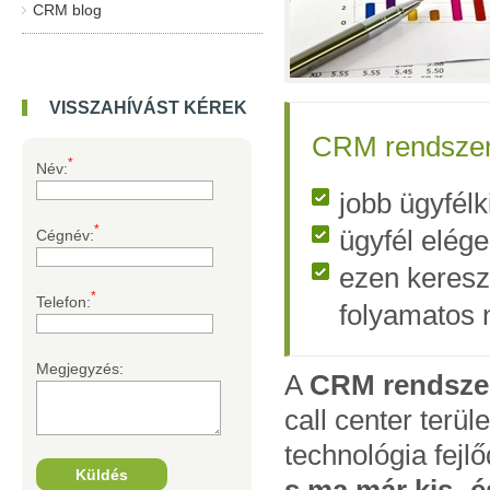
CRM blog
VISSZAHÍVÁST KÉREK
CRM rendszer 
*
Név:
jobb ügyfélk
*
ügyfél elég
Cégnév:
ezen kereszt
*
Telefon:
folyamatos 
Megjegyzés:
A
CRM rendsze
call center terül
technológia fejl