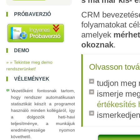
s ma már kis- é
CRM bevezetései
PRÓBAVERZIÓ
folyamatokat cé
amelyek
mérhet
okoznak
.
DEMO
» » Tekintse meg demo
Olvasson tová
rendszerünket!
VÉLEMÉNYEK
tudjon meg 
Vezetőként fontosnak tartom,
ismerje meg
hogy rendszer automatikusan
értékesítés
statisztikát készít a programot
használó minden kollégáról, így
ismerkedje
a dolgozók heti-havi
teljesítménye, a munkájuk
eredményessége nyomon
követhető.